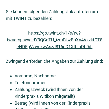
Sie können folgenden Zahlungslink aufrufen um
mit TWINT zu bezahlen:
https://go.twint.ch/1/e/tw?
tw=acq.nvydldY9QCeTU_izrsPJwBpXV4VzzktCT8
eNDFgVzwcxwAszJ816eD1XfbIuDb0d.
Zwingend erforderliche Angaben zur Zahlung sind:
Vorname, Nachname
Telefonnummer
Zahlungszweck (wird Ihnen von der
Kinderpraxis Witikon mitgeteilt)
Betrag (wird Ihnen von der Kinderpraxis